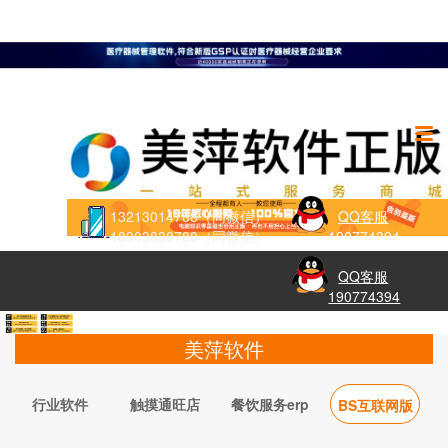
13213014788（同微信）
QQ客服
18903838788（同微信）
190774394
QQ客服
190774394
美萍软件
行业软件
触摸通旺店
餐饮服务erp
BS互联网版