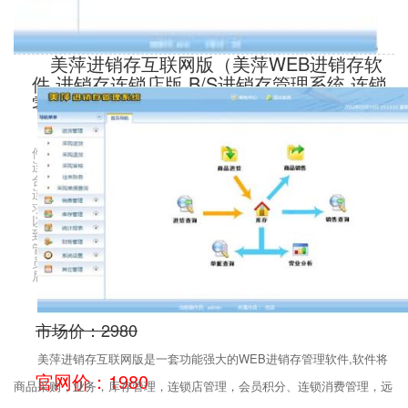
美萍进销存互联网版（美萍WEB进销存软
件,进销存连锁店版,B/S进销存管理系统,连锁
零售管理软件）
美萍进销存互联网版是一套功能强大的WEB进销存管理软
件,软件将商品采购，业务，库存管理，连锁店管理，会员积分、
连锁消费管理，远程仓库管理，远程营业财务报表查询等紧密结
合起来，操作简单方便，界面美观大方，能满足如连锁业务店，
连锁服装店，多店之间商品调拨，远程商品查询等连锁管理需
求。美萍进销存管理BS版不论您的总店或者分店在何处，只要可
以联网，就可以进行统一化管理，无需同步，总部随时都可以看
到各个分店的营业数据及整体的统计报表。系统拥有详细的权限
管理，通过为不同的用户分配不同的权限，可以控制分店的管理
员可以进行哪些操作，不可以进行哪些操作，分店的管理员登录
后，默认看到的是自己分店中的数据
市场价：2980
美萍进销存互联网版是一套功能强大的WEB进销存管理软件,软件将
官网价：1980
商品采购，业务，库存管理，连锁店管理，会员积分、连锁消费管理，远