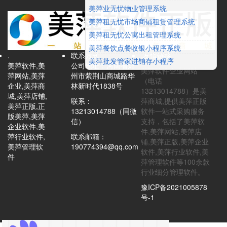
美萍业无忧物业管理系统
美萍租无忧市场商铺租赁管理系统
美萍租无忧公寓出租管理系统
美萍餐饮点餐收银小程序系统
.
联系方式
.友情链接
美萍批发管家进销存小程序
美萍软件,美
公司地址：河南省郑
美萍软件企业网站
萍网站,美萍
州市紫荆山商城路华
（电话
企业,美萍商
林新时代1838号
13213014788）是美
城,美萍店铺,
联系：
萍商城,提供美萍正版
美萍正版,正
13213014788（同微
软件一站式采购服务
版美萍,美萍
信）
支持，包括了美萍软
企业软件,美
件,美萍网站,美萍店
萍行业软件,
联系邮箱：
铺,美萍正版,美萍企业
美萍管理软
190774394@qq.com
软件,美萍行业软件,美
件
萍管理软件等100余款
行业细分管理软件。
豫ICP备2021005878
号-1