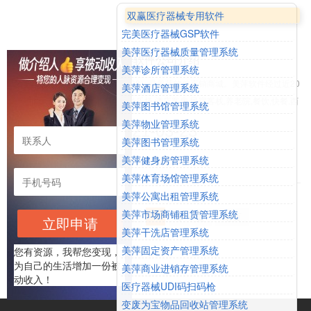
双赢医疗器械专用软件
完美医疗器械GSP软件
美萍医疗器械质量管理系统
美萍软件公司介绍
美萍诊所管理系统
美萍官网（官方热线13213014788）是美萍软件直销商城。美萍软件经过近20
美萍酒店管理系统
年的研发,形成了健身房,棋牌室,游乐场,酒店客房,民宿客栈,养老院,餐饮,快餐,西
美萍图书馆管理系统
餐,火锅店,自助餐,茶楼茶馆,咖啡厅,酒吧,汽车配件,汽车维修,汽车美容,汽车服务,
美萍物业管理系统
2021-03-23
车辆,物业,房屋中介,房屋装修,建材家居,超市,便利店,洗衣店,手机通讯,图书馆,绘
美萍图书管理系统
本馆,培训班,辅导班,幼儿园,诊所,图书店,眼镜店,进销存,会员,美容院等行业管理
美萍健身房管理系统
软件,共计100余款的美萍软件产品家族,为近100万商家提供着全套的信息化管
美萍体育场馆管理系统
理支持。
美萍公寓出租管理系统
美萍市场商铺租赁管理系统
首页
上一页
1
下一页
尾页
立即申请
美萍干洗店管理系统
美萍固定资产管理系统
您有资源，我帮您变现，
为自己的生活增加一份被
美萍商业进销存管理系统
动收入！
医疗器械UDI码扫码枪
变废为宝物品回收站管理系统