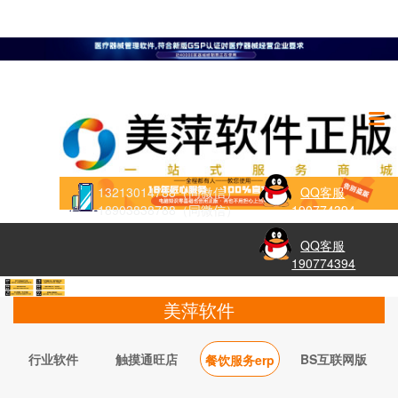
13213014788（同微信）
QQ客服
18903838788（同微信）
190774394
QQ客服
190774394
美萍软件
行业软件
触摸通旺店
BS互联网版
餐饮服务erp