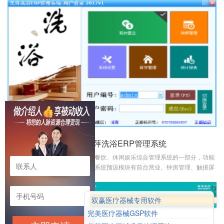
以设定会员卡的使用范围。每个分店也可以根据不同情况，指定自己的折扣及
积分。分店只能看到自己的会员，但可以给异店会员进行充值、消费。会员消
费数据统一管理
￥1980
美萍洗浴ERP管理系统
美萍洗浴ERP是美萍ERP酒店、餐饮、休闲娱乐综合管理系统的一部分，功能
强大、操作便捷。美萍洗浴ERP系统预设模块有前台营业、钟房管理、触摸屏
消费、库存管理、统计报表、点钟宝管理、打印服务管理、老板助手等模块，
实现了对手牌、包间、计时计费项目、技师排钟、技师提成、商品库存管理、
单店及连锁店会员等全方位的信息化管理。美萍洗浴ERP在独立应用的同时，
双赢医疗器械专用软件
也可以与美萍酒店ERP、美萍餐饮ERP结合使用，实现会员共享、微信会员、
完美医疗器械GSP软件
一卡通消费、手牌在餐饮部消费、客房在洗浴部消费等账务、库存综合管理。