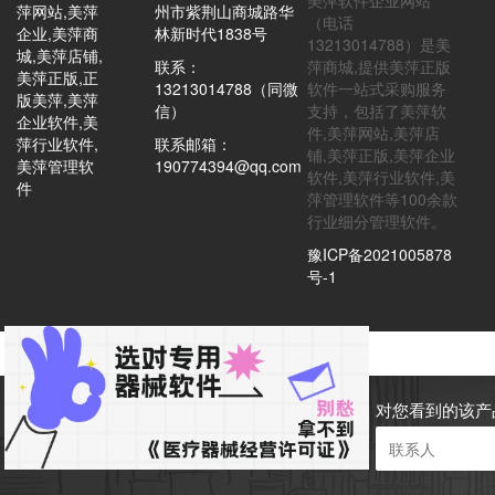
美萍软件企业网站
萍网站,美萍
州市紫荆山商城路华
（电话
企业,美萍商
林新时代1838号
13213014788）是美
城,美萍店铺,
联系：
萍商城,提供美萍正版
美萍正版,正
13213014788（同微
软件一站式采购服务
版美萍,美萍
信）
支持，包括了美萍软
企业软件,美
件,美萍网站,美萍店
萍行业软件,
联系邮箱：
铺,美萍正版,美萍企业
美萍管理软
190774394@qq.com
软件,美萍行业软件,美
件
萍管理软件等100余款
行业细分管理软件。
豫ICP备2021005878
号-1
对您看到的该产