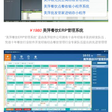
美萍餐饮点餐收银小程序系统
美萍批发管家进销存小程序
￥1980
美萍餐饮ERP管理系统
“美萍餐饮ERP管理系统” 是由美萍软件公司拥有十余年经验丰富的研发队伍，
凭借十年餐饮行业软件开发经验结合餐饮管理行业专家队伍提出的先进管理理
念倾力打造的一款面向大中型酒店、餐厅等餐饮娱乐业的管理系统。其管理模
式是一套建立在信息化基础之上的，以业务处理为基础，以客户为中心，以降
低成本提高利润为目标,超越了传统餐饮管理系统的概念，吸收了客户关系管理
(CRM)，企业资源计划(ERP)等先进的管理思想，极大地扩展了餐饮企业管理信
息化的范围,并更终提升餐饮企业的服务质量和在行业中的竞争优势。
适用范围：
酒店、茶楼、酒楼、中餐厅、西餐厅、棋牌室、咖啡厅、火锅店、快餐店、美
食广场、酒吧等。