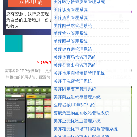
立即申请
美萍医疗器械质量管理系统
更好的应用于酒店、餐饮、洗浴一体化的中大型休闲娱乐中心
美萍诊所管理系统
您有资源，我帮您变现，
适用范围：洗浴、桑拿中心、休闲会所、足浴、足疗、娱乐休闲、综合型休闲
美萍酒店管理系统
为自己的生活增加一份被
中心等场所。。
美萍图书馆管理系统
动收入！
美萍物业管理系统
美萍图书管理系统
美萍健身房管理系统
美萍体育场馆管理系统
￥1980
美萍餐饮ERP老板助手
美萍公寓出租管理系统
美萍餐饮ERP老板助手，是为美萍餐饮酒店ERP系统实现移动端(电脑、手机)查
美萍市场商铺租赁管理系统
询推出的扩展功能。配置简单（和互联网配置软件一样，有对应的配置说明文
美萍干洗店管理系统
档），方便客户在移动端实时查看店里的营业报表。另外公司特推出报表添加
美萍固定资产管理系统
业务，在不升级软件的情况下，完成新报表的添加
美萍商业进销存管理系统
医疗器械UDI码扫码枪
变废为宝物品回收站管理系统
美萍业无忧物业管理系统
美萍租无忧市场商铺租赁管理系统
美萍租无忧公寓出租管理系统